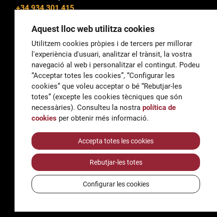
+34 934 301 415
Aquest lloc web utilitza cookies
Utilitzem cookies pròpies i de tercers per millorar
l'experiència d'usuari, analitzar el trànsit, la vostra
General
navegació al web i personalitzar el contingut. Podeu
correu@escoladeltreball.org
“Acceptar totes les cookies”, “Configurar les
cookies” que voleu acceptar o bé “Rebutjar-les
Informació
totes” (excepte les cookies tècniques que són
informacio@escoladeltreball.org
necessàries). Consulteu la nostra
política de
cookies
per obtenir més informació.
Tràmits de secretaria
Accepta totes les cookies
Rebutjar-les totes
Accessibilitat
Avís legal i Política de Privacitat
Configurar les cookies
Política de cookies
Crèdits
© Q5856098H - Institut Escola del Treball de Barcelona