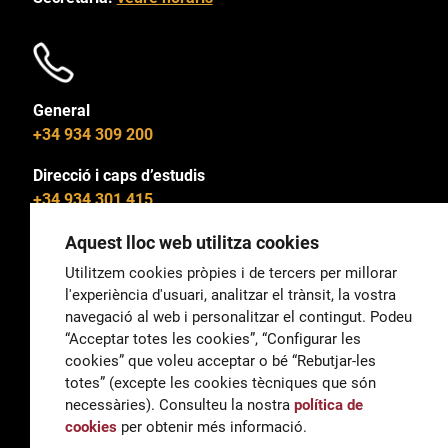
General
+34 934 309 200
Direcció i caps d’estudis
+34 934 301 415
Aquest lloc web utilitza cookies
Utilitzem cookies pròpies i de tercers per millorar
l'experiència d'usuari, analitzar el trànsit, la vostra
General
navegació al web i personalitzar el contingut. Podeu
correu@escoladeltreball.org
“Acceptar totes les cookies”, “Configurar les
cookies” que voleu acceptar o bé “Rebutjar-les
Informació
totes” (excepte les cookies tècniques que són
informacio@escoladeltreball.org
necessàries). Consulteu la nostra
política de
cookies
per obtenir més informació.
Tràmits de secretaria