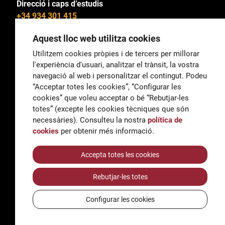
Direcció i caps d’estudis
+34 934 301 415
Aquest lloc web utilitza cookies
Utilitzem cookies pròpies i de tercers per millorar
l'experiència d'usuari, analitzar el trànsit, la vostra
General
navegació al web i personalitzar el contingut. Podeu
correu@escoladeltreball.org
“Acceptar totes les cookies”, “Configurar les
cookies” que voleu acceptar o bé “Rebutjar-les
Informació
totes” (excepte les cookies tècniques que són
informacio@escoladeltreball.org
necessàries). Consulteu la nostra
política de
cookies
per obtenir més informació.
Tràmits de secretaria
Accepta totes les cookies
Rebutjar-les totes
Accessibilitat
Avís legal i Política de Privacitat
Configurar les cookies
Política de cookies
Crèdits
© Q5856098H - Institut Escola del Treball de Barcelona