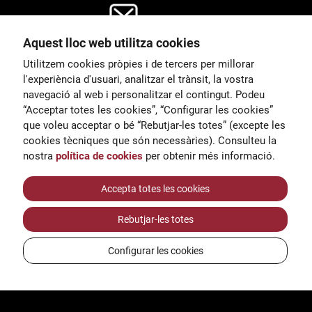
Aquest lloc web utilitza cookies
General
Utilitzem cookies pròpies i de tercers per millorar
00
correu@escoladeltreball.org
l'experiència d'usuari, analitzar el trànsit, la vostra
navegació al web i personalitzar el contingut. Podeu
 d’estudis
Informació
“Acceptar totes les cookies”, “Configurar les cookies”
15
informacio@escoladeltreball.o
que voleu acceptar o bé “Rebutjar-les totes” (excepte les
rg
cookies tècniques que són necessàries). Consulteu la
nostra
política de cookies
per obtenir més informació.
Tràmits de secretaria
Accepta totes les cookies
Rebutjar-les totes
ts
Configurar les cookies