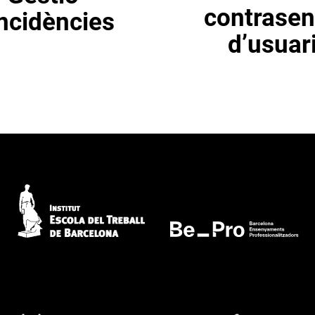
contrase
incidències
d’usuar