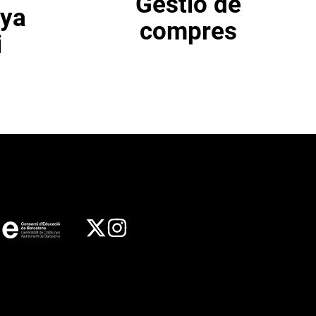
Gestió de
nya
compres
i