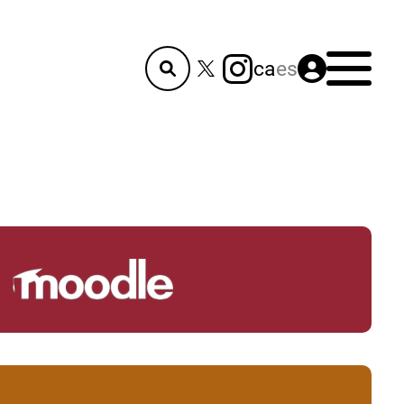
Menú
ca
es