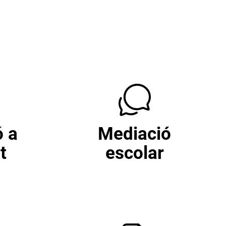
ó a
Mediació
t
escolar