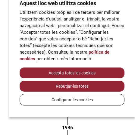
Aquest lloc web utilitza cookies
Utilitzem cookies pròpies i de tercers per millorar
l'experiència d'usuari, analitzar el trànsit, la vostra
navegació al web i personalitzar el contingut. Podeu
Conveni d'actualització amb la Diputació de
“Acceptar totes les cookies”, “Configurar les
Barcelona
cookies” que voleu acceptar o bé “Rebutjar-les
totes” (excepte les cookies tècniques que són
Per qüestions de competències autonòmiques en
necessàries). Consulteu la nostra
política de
matèria d'ensenyament, el 21 de febrer de 1984 el
cookies
per obtenir més informació.
Departament d'Ensenyament de la Generalitat de
Catalunya va signar un conveni d'actualització amb la
Accepta totes les cookies
Diputació de Barcelona, un ens que ha estat molt
lligat al centre des de la naixença. Finalment, el 31 de
Rebutjar-les totes
desembre de 1994, els dos ens públics van signar un
conveni de novació pel qual es traspassava l'Institut a
Configurar les cookies
la Generalitat de Catalunya.
1986