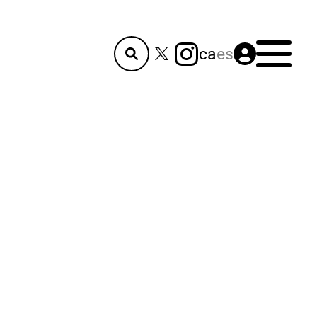
Menú
ca
es