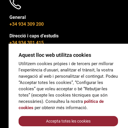
General
+34 934 309 200
Direcció i caps d’estudis
+34 934 301 415
Aquest lloc web utilitza cookies
Utilitzem cookies pròpies i de tercers per millorar
l'experiència d'usuari, analitzar el trànsit, la vostra
General
navegació al web i personalitzar el contingut. Podeu
correu@escoladeltreball.org
“Acceptar totes les cookies”, “Configurar les
cookies” que voleu acceptar o bé “Rebutjar-les
Informació
totes” (excepte les cookies tècniques que són
informacio@escoladeltreball.org
necessàries). Consulteu la nostra
política de
cookies
per obtenir més informació.
Tràmits de secretaria
Accepta totes les cookies