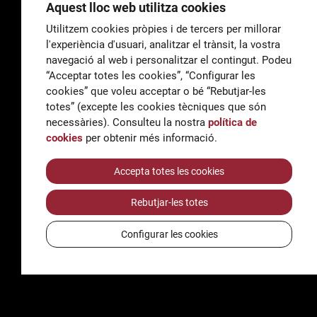
Aquest lloc web utilitza cookies
Utilitzem cookies pròpies i de tercers per millorar
l'experiència d'usuari, analitzar el trànsit, la vostra
General
navegació al web i personalitzar el contingut. Podeu
correu@escoladeltreball.org
“Acceptar totes les cookies”, “Configurar les
cookies” que voleu acceptar o bé “Rebutjar-les
Informació
totes” (excepte les cookies tècniques que són
informacio@escoladeltreball.org
necessàries). Consulteu la nostra
política de
cookies
per obtenir més informació.
Tràmits de secretaria
Accepta totes les cookies
Rebutjar-les totes
Accessibilitat
Avís legal i Política de Privacitat
Configurar les cookies
Política de cookies
Crèdits
© Q5856098H - Institut Escola del Treball de Barcelona