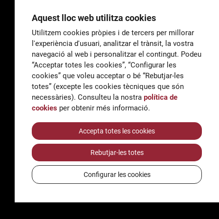
Aquest lloc web utilitza cookies
Utilitzem cookies pròpies i de tercers per millorar
l'experiència d'usuari, analitzar el trànsit, la vostra
General
navegació al web i personalitzar el contingut. Podeu
correu@escoladeltreball.org
“Acceptar totes les cookies”, “Configurar les
cookies” que voleu acceptar o bé “Rebutjar-les
Informació
totes” (excepte les cookies tècniques que són
informacio@escoladeltreball.org
necessàries). Consulteu la nostra
política de
cookies
per obtenir més informació.
Tràmits de secretaria
Accepta totes les cookies
Rebutjar-les totes
Accessibilitat
Avís legal i Política de Privacitat
Configurar les cookies
Política de cookies
Crèdits
© Q5856098H - Institut Escola del Treball de Barcelona