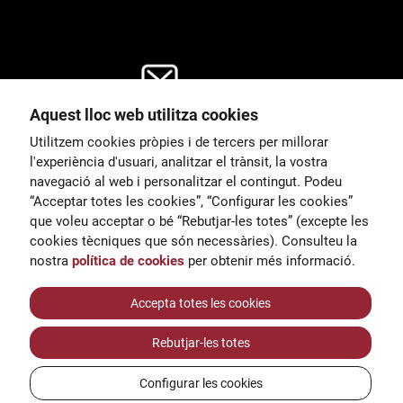
Aquest lloc web utilitza cookies
General
Utilitzem cookies pròpies i de tercers per millorar
00
correu@escoladeltreball.org
l'experiència d'usuari, analitzar el trànsit, la vostra
navegació al web i personalitzar el contingut. Podeu
 d’estudis
Informació
“Acceptar totes les cookies”, “Configurar les cookies”
15
informacio@escoladeltreball.o
que voleu acceptar o bé “Rebutjar-les totes” (excepte les
rg
cookies tècniques que són necessàries). Consulteu la
nostra
política de cookies
per obtenir més informació.
Tràmits de secretaria
Accepta totes les cookies
Rebutjar-les totes
ts
Configurar les cookies