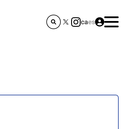
Menú
ca
es