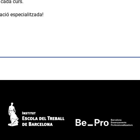
 cada curs.
ció especialitzada!