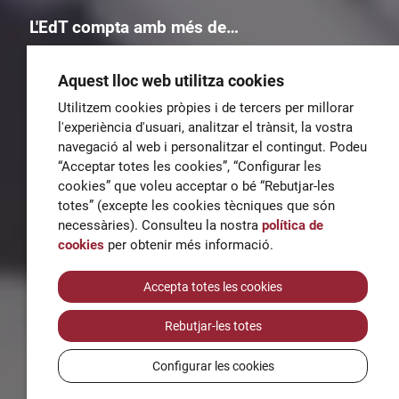
L'EdT compta amb més de…
Aquest lloc web utilitza cookies
Utilitzem cookies pròpies i de tercers per millorar
l'experiència d'usuari, analitzar el trànsit, la vostra
3.000
115
280
350
navegació al web i personalitzar el contingut. Podeu
alumnes
cursos
empleats
empreses col·laboradores
“Acceptar totes les cookies”, “Configurar les
cookies” que voleu acceptar o bé “Rebutjar-les
totes” (excepte les cookies tècniques que són
Troba els teus estudis ideals a l'EdT!
necessàries). Consulteu la nostra
política de
cookies
per obtenir més informació.
Cerca un curs:
Accepta totes les cookies
Rebutjar-les totes
Configurar les cookies