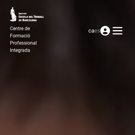
Centre de
Menú
ca
es
Formació
Professional
Integrada