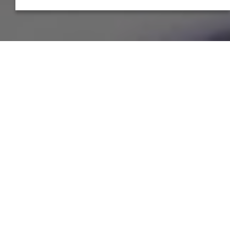
Calendari del Curs Escolar 2026-
2027
Preinscipcio i matrícula 2025-
2026. Procediment de
compleció.
EdtWomenDays! El talent femení
que transforma el futur
Punt d'informació i Orientació
Professional