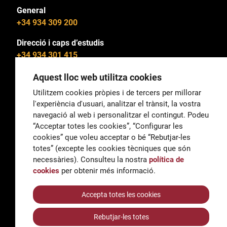
General
+34 934 309 200
Direcció i caps d’estudis
+34 934 301 415
Aquest lloc web utilitza cookies
Utilitzem cookies pròpies i de tercers per millorar
l'experiència d'usuari, analitzar el trànsit, la vostra
General
navegació al web i personalitzar el contingut. Podeu
correu@escoladeltreball.org
“Acceptar totes les cookies”, “Configurar les
cookies” que voleu acceptar o bé “Rebutjar-les
Informació
totes” (excepte les cookies tècniques que són
informacio@escoladeltreball.org
necessàries). Consulteu la nostra
política de
cookies
per obtenir més informació.
Tràmits de secretaria
Accepta totes les cookies
Rebutjar-les totes