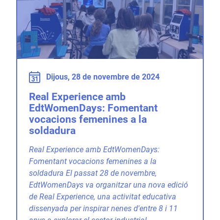
Dijous, 28 de novembre de 2024
Real Experience amb
EdtWomenDays: Fomentant
vocacions femenines a la
soldadura
Real Experience amb EdtWomenDays:
Fomentant vocacions femenines a la
soldadura El passat 28 de novembre,
EdtWomenDays va organitzar una nova edició
de Real Experience, una activitat educativa
dissenyada per inspirar nenes d'entre 8 i 11