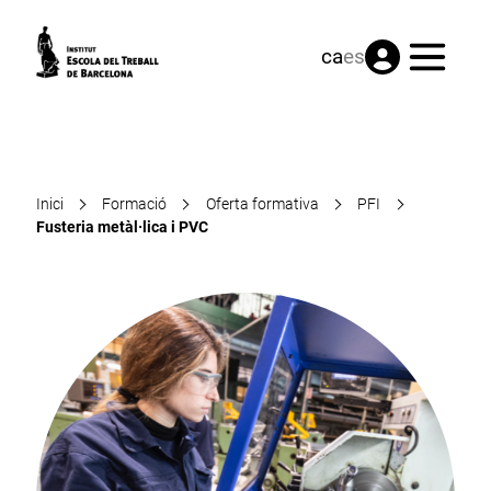
Menú
ca
es
Inici
Formació
Oferta formativa
PFI
Fusteria metàl·lica i PVC