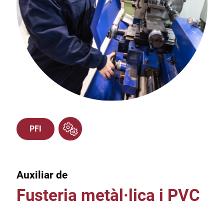
PFI
Auxiliar de
Fusteria metàl·lica i PVC