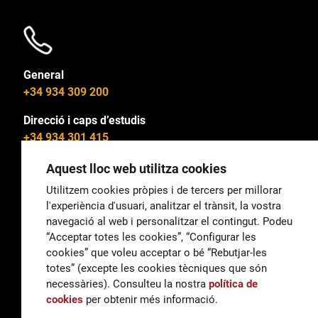
General
+34 934 309 200
Direcció i caps d’estudis
+34 934 301 415
Aquest lloc web utilitza cookies
Utilitzem cookies pròpies i de tercers per millorar
l'experiència d'usuari, analitzar el trànsit, la vostra
General
navegació al web i personalitzar el contingut. Podeu
correu@escoladeltreball.org
“Acceptar totes les cookies”, “Configurar les
cookies” que voleu acceptar o bé “Rebutjar-les
Informació
totes” (excepte les cookies tècniques que són
informacio@escoladeltreball.org
necessàries). Consulteu la nostra
política de
cookies
per obtenir més informació.
Tràmits de secretaria