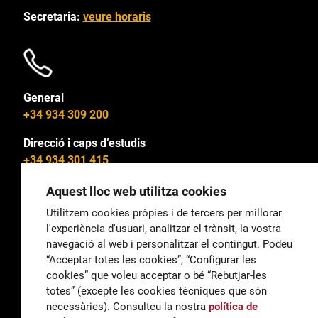
Secretaria:
veure horaris
General
+34 934 309 200
Direcció i caps d’estudis
+34 934 301 415
Aquest lloc web utilitza cookies
Utilitzem cookies pròpies i de tercers per millorar
l'experiència d'usuari, analitzar el trànsit, la vostra
General
navegació al web i personalitzar el contingut. Podeu
correu@escoladeltreball.org
“Acceptar totes les cookies”, “Configurar les
cookies” que voleu acceptar o bé “Rebutjar-les
Informació
totes” (excepte les cookies tècniques que són
informacio@escoladeltreball.org
necessàries). Consulteu la nostra
política de