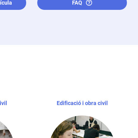
ícula
FAQ
ivil
Edificació i obra civil