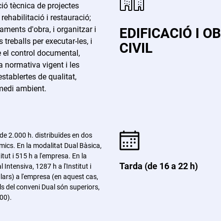
́ tècnica de projectes
 rehabilitació i restauració;
jaments d'obra, i organitzar i
EDIFICACIÓ I O
 treballs per executar-les, i
CIVIL
 el control documental,
a normativa vigent i les
stablertes de qualitat,
 medi ambient.
de 2.000 h. distribuïdes en dos
ics. En la modalitat Dual Bàsica,
titut i 515 h a l'empresa. En la
Tarda (de 16 a 22 h)
 Intensiva, 1287 h a l'Institut i
lars) a l'empresa (en aquest cas,
ls del conveni Dual són superiors,
00).