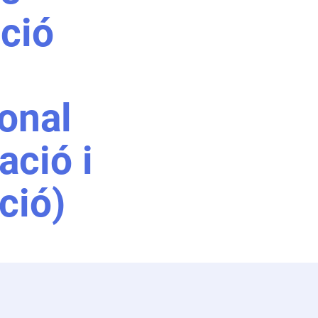
ació
onal
ació i
ció)