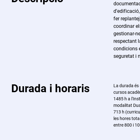
documentacio
d'edificació,
fer replante
coordinar els
gestionar-ne
respectant l
condicions e
seguretat i
Durada i horaris
La durada és 
cursos acadèm
1485 h a l'Ins
modalitat Dual
713 h (curricu
les hores tota
entre 800 i 10