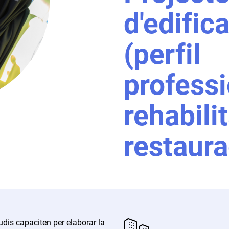
d'edific
(perfil
professi
rehabilit
restaura
dis capaciten per elaborar la