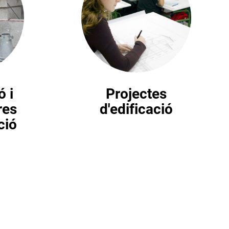
ó i
Projectes
res
d'edificació
ció