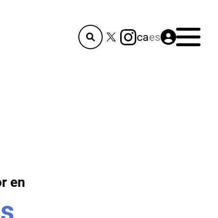
Menú
ca
es
or en
es