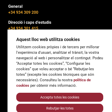
General
+34 934 309 200
Direcció i caps d’estudis
+34 934 301 415
Aquest lloc web utilitza cookies
Utilitzem cookies pròpies i de tercers per millorar
l'experiència d'usuari, analitzar el trànsit, la vostra
General
navegació al web i personalitzar el contingut. Podeu
correu@escoladeltreball.org
“Acceptar totes les cookies”, “Configurar les
cookies” que voleu acceptar o bé “Rebutjar-les
Informació
totes” (excepte les cookies tècniques que són
informacio@escoladeltreball.org
necessàries). Consulteu la nostra
política de
cookies
per obtenir més informació.
Tràmits de secretaria
Accepta totes les cookies
Rebutjar-les totes