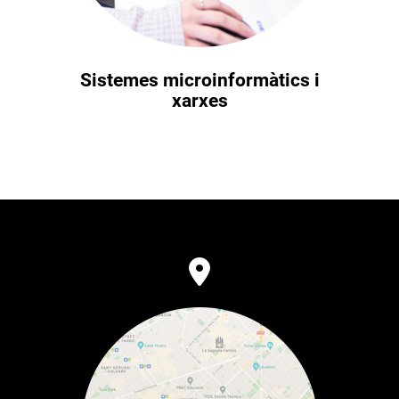
Sistemes microinformàtics i
xarxes