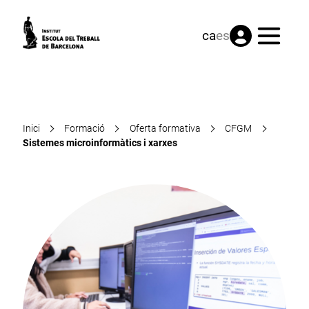
Menú
ca
es
Inici
Formació
Oferta formativa
CFGM
Sistemes microinformàtics i xarxes