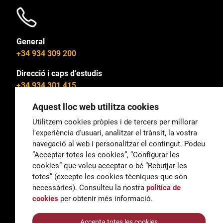
General
+34 934 309 200
Direcció i caps d’estudis
+34 934 301 415
Aquest lloc web utilitza cookies
Utilitzem cookies pròpies i de tercers per millorar
l'experiència d'usuari, analitzar el trànsit, la vostra
General
navegació al web i personalitzar el contingut. Podeu
correu@escoladeltreball.org
“Acceptar totes les cookies”, “Configurar les
cookies” que voleu acceptar o bé “Rebutjar-les
Informació
totes” (excepte les cookies tècniques que són
informacio@escoladeltreball.org
necessàries). Consulteu la nostra
política de
cookies
per obtenir més informació.
Tràmits de secretaria
Accepta totes les cookies