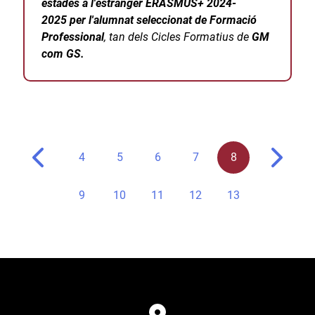
estades a l'estranger ERASMUS+ 2024-
2025 per l'alumnat seleccionat de Formació
Professional
, tan dels Cicles Formatius de
GM
com GS.
4
5
6
7
8
9
10
11
12
13