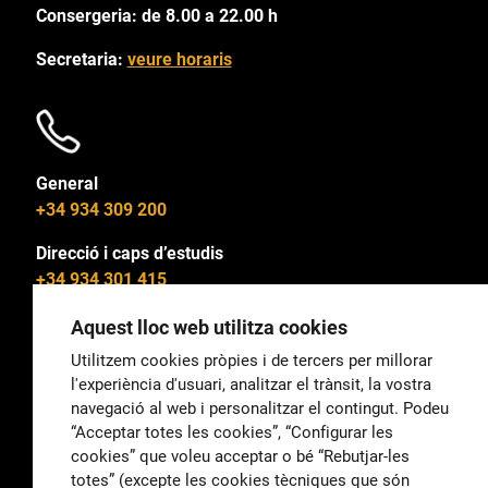
Consergeria: de 8.00 a 22.00 h
Secretaria:
veure horaris
General
+34 934 309 200
Direcció i caps d’estudis
+34 934 301 415
Aquest lloc web utilitza cookies
Utilitzem cookies pròpies i de tercers per millorar
l'experiència d'usuari, analitzar el trànsit, la vostra
General
navegació al web i personalitzar el contingut. Podeu
correu@escoladeltreball.org
“Acceptar totes les cookies”, “Configurar les
cookies” que voleu acceptar o bé “Rebutjar-les
Informació
totes” (excepte les cookies tècniques que són