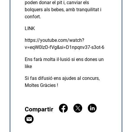
poden donar el pit i, canviar els
bolquers als bebes, amb tranquilitat i
confort.
LINK
https://youtube.com/watch?
v=eqW0lzD-fVg&si=D1npqnv37-s3ot-6
Ens farà molta il·lusió si ens dones un
like
Si fas difusió ens ajudes al concurs,
Moltes Gràcies !
Compartir