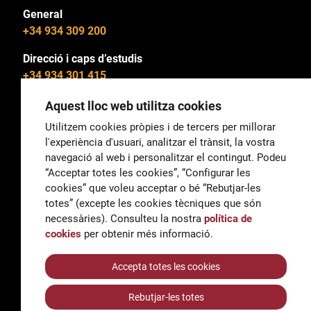
General
+34 934 309 200
Direcció i caps d’estudis
+34 934 301 415
Aquest lloc web utilitza cookies
Utilitzem cookies pròpies i de tercers per millorar
l'experiència d'usuari, analitzar el trànsit, la vostra
General
navegació al web i personalitzar el contingut. Podeu
correu@escoladeltreball.org
“Acceptar totes les cookies”, “Configurar les
cookies” que voleu acceptar o bé “Rebutjar-les
Informació
totes” (excepte les cookies tècniques que són
informacio@escoladeltreball.org
necessàries). Consulteu la nostra
política de
cookies
per obtenir més informació.
Tràmits de secretaria
Accepta totes les cookies
Rebutjar-les totes