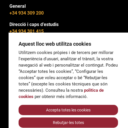
General
+34 934 309 200
Direcció i caps d’estudis
+34 934 301 415
Aquest lloc web utilitza cookies
Utilitzem cookies pròpies i de tercers per millorar
l'experiència d'usuari, analitzar el trànsit, la vostra
General
navegació al web i personalitzar el contingut. Podeu
correu@escoladeltreball.org
“Acceptar totes les cookies”, “Configurar les
cookies” que voleu acceptar o bé “Rebutjar-les
Informació
totes” (excepte les cookies tècniques que són
informacio@escoladeltreball.org
necessàries). Consulteu la nostra
política de
cookies
per obtenir més informació.
Tràmits de secretaria
Accepta totes les cookies
Rebutjar-les totes