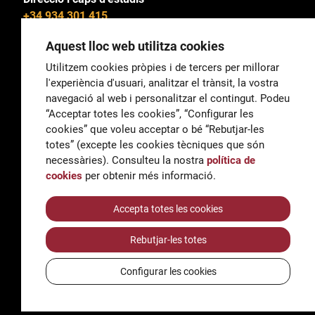
+34 934 301 415
Aquest lloc web utilitza cookies
Utilitzem cookies pròpies i de tercers per millorar
l'experiència d'usuari, analitzar el trànsit, la vostra
General
navegació al web i personalitzar el contingut. Podeu
correu@escoladeltreball.org
“Acceptar totes les cookies”, “Configurar les
cookies” que voleu acceptar o bé “Rebutjar-les
Informació
totes” (excepte les cookies tècniques que són
informacio@escoladeltreball.org
necessàries). Consulteu la nostra
política de
cookies
per obtenir més informació.
Tràmits de secretaria
Accepta totes les cookies
Rebutjar-les totes
Accessibilitat
Avís legal i Política de Privacitat
Configurar les cookies
Política de cookies
Crèdits
© Q5856098H - Institut Escola del Treball de Barcelona