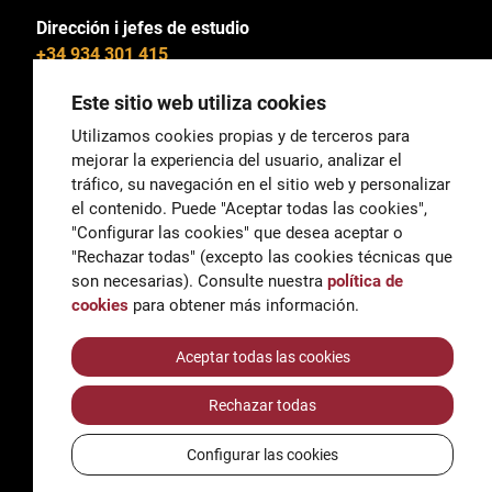
Dirección i jefes de estudio
+34 934 301 415
Este sitio web utiliza cookies
Utilizamos cookies propias y de terceros para
mejorar la experiencia del usuario, analizar el
General
tráfico, su navegación en el sitio web y personalizar
correu@escoladeltreball.org
el contenido. Puede "Aceptar todas las cookies",
"Configurar las cookies" que desea aceptar o
Información
"Rechazar todas" (excepto las cookies técnicas que
informacio@escoladeltreball.org
son necesarias). Consulte nuestra
política de
cookies
para obtener más información.
Trámites de secretaría
Aceptar todas las cookies
Rechazar todas
Accessibilidad
Aviso legal y Política de Privacidad
Configurar las cookies
Política de cookies
Créditos