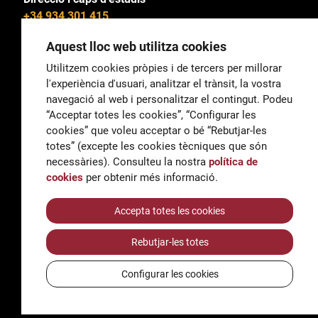
+34 934 301 415
Aquest lloc web utilitza cookies
Utilitzem cookies pròpies i de tercers per millorar
l'experiència d'usuari, analitzar el trànsit, la vostra
General
navegació al web i personalitzar el contingut. Podeu
correu@escoladeltreball.org
“Acceptar totes les cookies”, “Configurar les
cookies” que voleu acceptar o bé “Rebutjar-les
Informació
totes” (excepte les cookies tècniques que són
informacio@escoladeltreball.org
necessàries). Consulteu la nostra
política de
cookies
per obtenir més informació.
Tràmits de secretaria
Accepta totes les cookies
Rebutjar-les totes
Accessibilitat
Avís legal i Política de Privacitat
Configurar les cookies
Política de cookies
Crèdits
© Q5856098H - Institut Escola del Treball de Barcelona