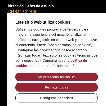
Dirección i jefes de estudio
+34 934 301 415
Este sitio web utiliza cookies
Utilizamos cookies propias y de terceros para
mejorar la experiencia del usuario, analizar el
General
tráfico, su navegación en el sitio web y personalizar
correu@escoladeltreball.org
el contenido. Puede "Aceptar todas las cookies",
"Configurar las cookies" que desea aceptar o
Información
"Rechazar todas" (excepto las cookies técnicas que
informacio@escoladeltreball.org
son necesarias). Consulte nuestra
política de
cookies
para obtener más información.
Trámites de secretaría
Aceptar todas las cookies
Rechazar todas
Accessibilidad
Aviso legal y Política de Privacidad
Configurar las cookies
Política de cookies
Créditos