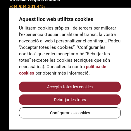
+34 934 301 415
Aquest lloc web utilitza cookies
Utilitzem cookies pròpies i de tercers per millorar
l'experiència d'usuari, analitzar el trànsit, la vostra
General
navegació al web i personalitzar el contingut. Podeu
correu@escoladeltreball.org
“Acceptar totes les cookies”, “Configurar les
cookies” que voleu acceptar o bé “Rebutjar-les
Informació
totes” (excepte les cookies tècniques que són
informacio@escoladeltreball.org
necessàries). Consulteu la nostra
política de
cookies
per obtenir més informació.
Tràmits de secretaria
Accepta totes les cookies
Rebutjar-les totes
Accessibilitat
Avís legal i Política de Privacitat
Configurar les cookies
Política de cookies
Crèdits
© Q5856098H - Institut Escola del Treball de Barcelona