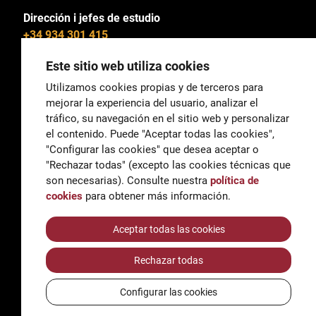
Dirección i jefes de estudio
+34 934 301 415
Este sitio web utiliza cookies
Utilizamos cookies propias y de terceros para
mejorar la experiencia del usuario, analizar el
General
tráfico, su navegación en el sitio web y personalizar
correu@escoladeltreball.org
el contenido. Puede "Aceptar todas las cookies",
"Configurar las cookies" que desea aceptar o
Información
"Rechazar todas" (excepto las cookies técnicas que
informacio@escoladeltreball.org
son necesarias). Consulte nuestra
política de
cookies
para obtener más información.
Trámites de secretaría
Aceptar todas las cookies
Rechazar todas
Accessibilidad
Aviso legal y Política de Privacidad
Configurar las cookies
Política de cookies
Créditos