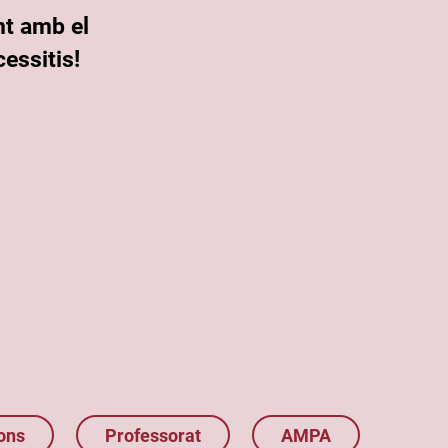
nt amb el
essitis!
ons
Professorat
AMPA