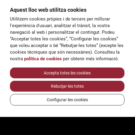
Aquest lloc web utilitza cookies
General
Utilitzem cookies pròpies i de tercers per millorar
00
correu@escoladeltreball.org
l'experiència d'usuari, analitzar el trànsit, la vostra
navegació al web i personalitzar el contingut. Podeu
 d’estudis
Informació
“Acceptar totes les cookies”, “Configurar les cookies”
15
informacio@escoladeltreball.o
que voleu acceptar o bé “Rebutjar-les totes” (excepte les
rg
cookies tècniques que són necessàries). Consulteu la
nostra
política de cookies
per obtenir més informació.
Tràmits de secretaria
Accepta totes les cookies
Rebutjar-les totes
ts
Configurar les cookies