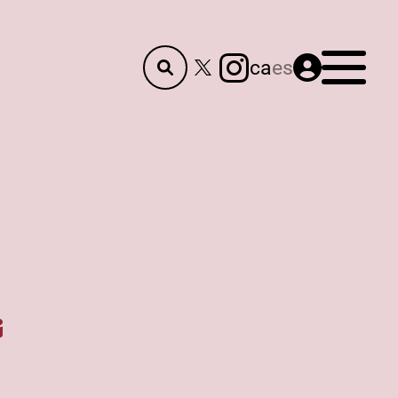
Menú
ca
es