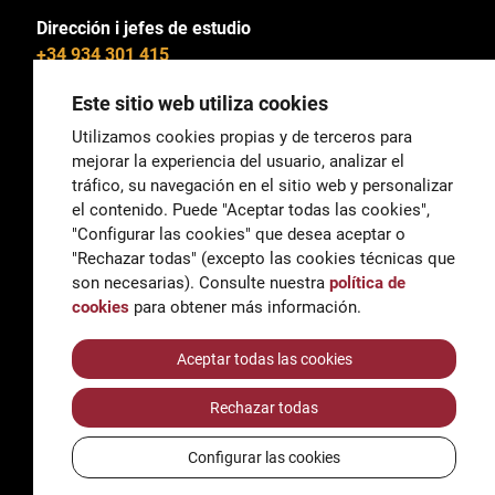
Dirección i jefes de estudio
+34 934 301 415
Este sitio web utiliza cookies
Utilizamos cookies propias y de terceros para
mejorar la experiencia del usuario, analizar el
General
tráfico, su navegación en el sitio web y personalizar
correu@escoladeltreball.org
el contenido. Puede "Aceptar todas las cookies",
"Configurar las cookies" que desea aceptar o
Información
"Rechazar todas" (excepto las cookies técnicas que
informacio@escoladeltreball.org
son necesarias). Consulte nuestra
política de
cookies
para obtener más información.
Trámites de secretaría
Aceptar todas las cookies
Rechazar todas
Accessibilidad
Aviso legal y Política de Privacidad
Configurar las cookies
Política de cookies
Créditos