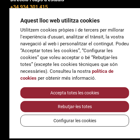
+34 934 301 415
Aquest lloc web utilitza cookies
Utilitzem cookies pròpies i de tercers per millorar
l'experiència d'usuari, analitzar el trànsit, la vostra
General
navegació al web i personalitzar el contingut. Podeu
correu@escoladeltreball.org
“Acceptar totes les cookies”, “Configurar les
cookies” que voleu acceptar o bé “Rebutjar-les
Informació
totes” (excepte les cookies tècniques que són
informacio@escoladeltreball.org
necessàries). Consulteu la nostra
política de
cookies
per obtenir més informació.
Tràmits de secretaria
Accepta totes les cookies
Rebutjar-les totes
Accessibilitat
Avís legal i Política de Privacitat
Configurar les cookies
Política de cookies
Crèdits
© Q5856098H - Institut Escola del Treball de Barcelona