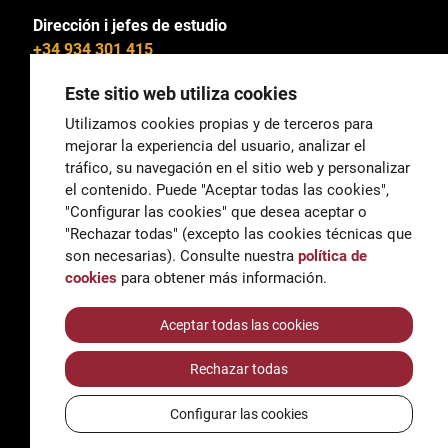
Dirección i jefes de estudio
+34 934 301 415
Este sitio web utiliza cookies
Utilizamos cookies propias y de terceros para
mejorar la experiencia del usuario, analizar el
General
tráfico, su navegación en el sitio web y personalizar
correu@escoladeltreball.org
el contenido. Puede "Aceptar todas las cookies",
"Configurar las cookies" que desea aceptar o
Información
"Rechazar todas" (excepto las cookies técnicas que
informacio@escoladeltreball.org
son necesarias). Consulte nuestra
política de
cookies
para obtener más información.
Trámites de secretaría
Aceptar todas las cookies
Rechazar todas
Accessibilidad
Aviso legal y Política de Privacidad
Configurar las cookies
Política de cookies
Créditos