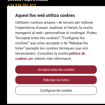
+34 934 301 415
Aquest lloc web utilitza cookies
Utilitzem cookies pròpies i de tercers per millorar
l'experiència d'usuari, analitzar el trànsit, la vostra
General
navegació al web i personalitzar el contingut. Podeu
correu@escoladeltreball.org
“Acceptar totes les cookies”, “Configurar les
cookies” que voleu acceptar o bé “Rebutjar-les
Informació
totes” (excepte les cookies tècniques que són
informacio@escoladeltreball.org
necessàries). Consulteu la nostra
política de
cookies
per obtenir més informació.
Tràmits de secretaria
Accepta totes les cookies
Rebutjar-les totes
Accessibilitat
Avís legal i Política de Privacitat
Configurar les cookies
Política de cookies
Crèdits
© Q5856098H - Institut Escola del Treball de Barcelona