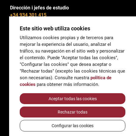
Dirección i jefes de estudio
+34 934 301 415
Este sitio web utiliza cookies
Utilizamos cookies propias y de terceros para
mejorar la experiencia del usuario, analizar el
General
tráfico, su navegación en el sitio web y personalizar
correu@escoladeltreball.org
el contenido. Puede "Aceptar todas las cookies",
"Configurar las cookies" que desea aceptar o
Información
"Rechazar todas" (excepto las cookies técnicas que
informacio@escoladeltreball.org
son necesarias). Consulte nuestra
política de
cookies
para obtener más información.
Trámites de secretaría
Aceptar todas las cookies
Rechazar todas
Accessibilidad
Aviso legal y Política de Privacidad
Configurar las cookies
Política de cookies
Créditos