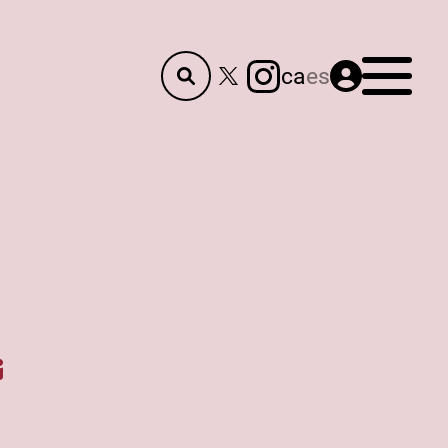
Menú
ca
es