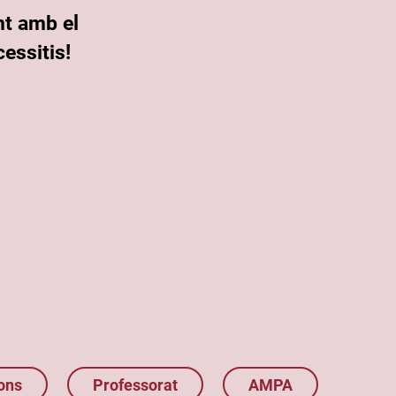
nt amb el
essitis!
ons
Professorat
AMPA