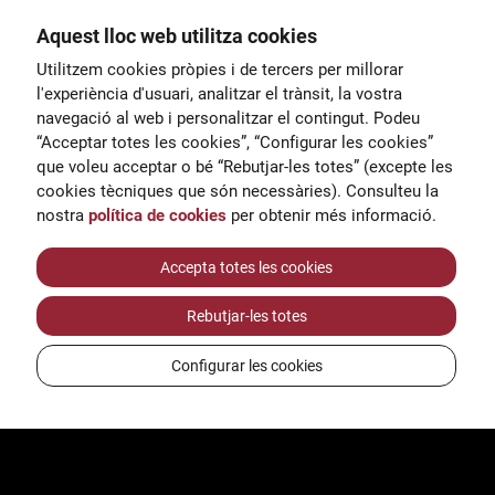
Aquest lloc web utilitza cookies
General
Utilitzem cookies pròpies i de tercers per millorar
00
correu@escoladeltreball.org
l'experiència d'usuari, analitzar el trànsit, la vostra
navegació al web i personalitzar el contingut. Podeu
 d’estudis
Informació
“Acceptar totes les cookies”, “Configurar les cookies”
15
informacio@escoladeltreball.o
que voleu acceptar o bé “Rebutjar-les totes” (excepte les
rg
cookies tècniques que són necessàries). Consulteu la
nostra
política de cookies
per obtenir més informació.
Tràmits de secretaria
Accepta totes les cookies
Rebutjar-les totes
ts
Configurar les cookies