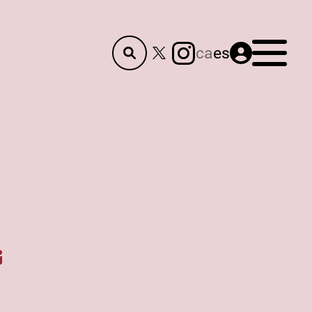
Menú
ca
es