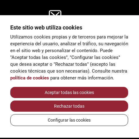
Este sitio web utiliza cookies
General
Utilizamos cookies propias y de terceros para mejorar la
00
correu@escoladeltreball.org
experiencia del usuario, analizar el tráfico, su navegación
en el sitio web y personalizar el contenido. Puede
es de estudio
Información
"Aceptar todas las cookies", "Configurar las cookies"
15
informacio@escoladeltreball.o
que desea aceptar o "Rechazar todas" (excepto las
rg
cookies técnicas que son necesarias). Consulte nuestra
política de cookies
para obtener más información.
Trámites de secretaría
Aceptar todas las cookies
Rechazar todas
réditos
Configurar las cookies