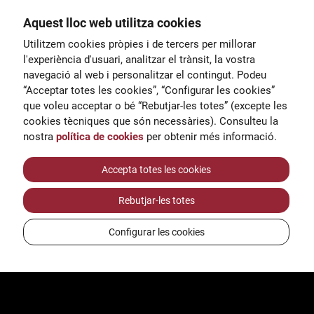
Aquest lloc web utilitza cookies
General
Utilitzem cookies pròpies i de tercers per millorar
00
correu@escoladeltreball.org
l'experiència d'usuari, analitzar el trànsit, la vostra
navegació al web i personalitzar el contingut. Podeu
 d’estudis
Informació
“Acceptar totes les cookies”, “Configurar les cookies”
15
informacio@escoladeltreball.o
que voleu acceptar o bé “Rebutjar-les totes” (excepte les
rg
cookies tècniques que són necessàries). Consulteu la
nostra
política de cookies
per obtenir més informació.
Tràmits de secretaria
Accepta totes les cookies
Rebutjar-les totes
ts
Configurar les cookies