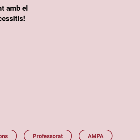
nt amb el
essitis!
ons
Professorat
AMPA