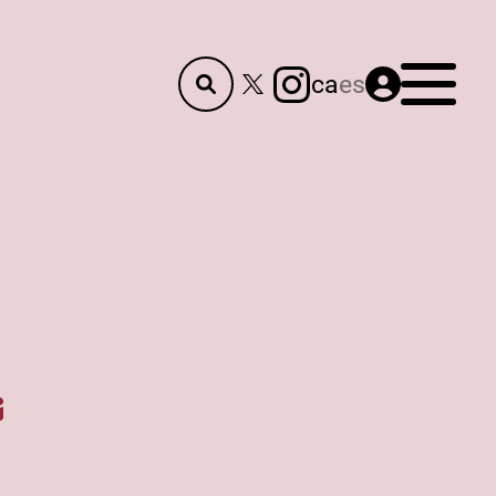
Menú
ca
es