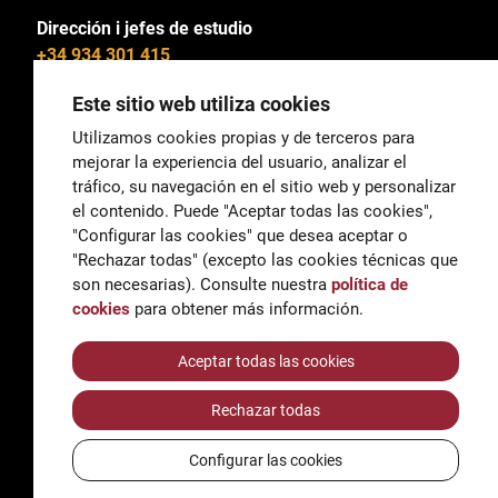
Dirección i jefes de estudio
+34 934 301 415
Este sitio web utiliza cookies
Utilizamos cookies propias y de terceros para
mejorar la experiencia del usuario, analizar el
General
tráfico, su navegación en el sitio web y personalizar
correu@escoladeltreball.org
el contenido. Puede "Aceptar todas las cookies",
"Configurar las cookies" que desea aceptar o
Información
"Rechazar todas" (excepto las cookies técnicas que
informacio@escoladeltreball.org
son necesarias). Consulte nuestra
política de
cookies
para obtener más información.
Trámites de secretaría
Aceptar todas las cookies
Rechazar todas
Accessibilidad
Aviso legal y Política de Privacidad
Configurar las cookies
Política de cookies
Créditos