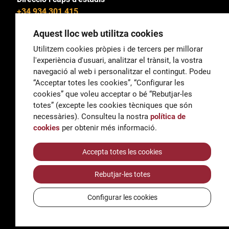
+34 934 301 415
Aquest lloc web utilitza cookies
Utilitzem cookies pròpies i de tercers per millorar
l'experiència d'usuari, analitzar el trànsit, la vostra
General
navegació al web i personalitzar el contingut. Podeu
correu@escoladeltreball.org
“Acceptar totes les cookies”, “Configurar les
cookies” que voleu acceptar o bé “Rebutjar-les
Informació
totes” (excepte les cookies tècniques que són
informacio@escoladeltreball.org
necessàries). Consulteu la nostra
política de
cookies
per obtenir més informació.
Tràmits de secretaria
Accepta totes les cookies
Rebutjar-les totes
Accessibilitat
Avís legal i Política de Privacitat
Configurar les cookies
Política de cookies
Crèdits
© Q5856098H - Institut Escola del Treball de Barcelona