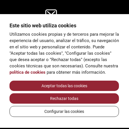
Este sitio web utiliza cookies
General
Utilizamos cookies propias y de terceros para mejorar la
00
correu@escoladeltreball.org
experiencia del usuario, analizar el tráfico, su navegación
en el sitio web y personalizar el contenido. Puede
es de estudio
Información
"Aceptar todas las cookies", "Configurar las cookies"
15
informacio@escoladeltreball.o
que desea aceptar o "Rechazar todas" (excepto las
rg
cookies técnicas que son necesarias). Consulte nuestra
política de cookies
para obtener más información.
Trámites de secretaría
Aceptar todas las cookies
Rechazar todas
réditos
Configurar las cookies