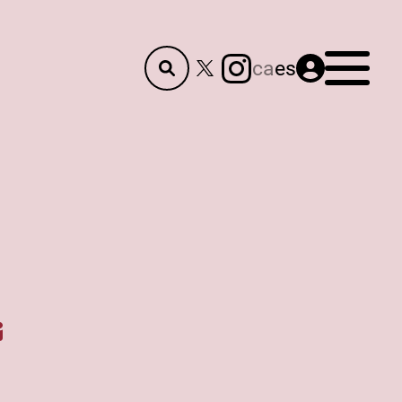
Menú
ca
es