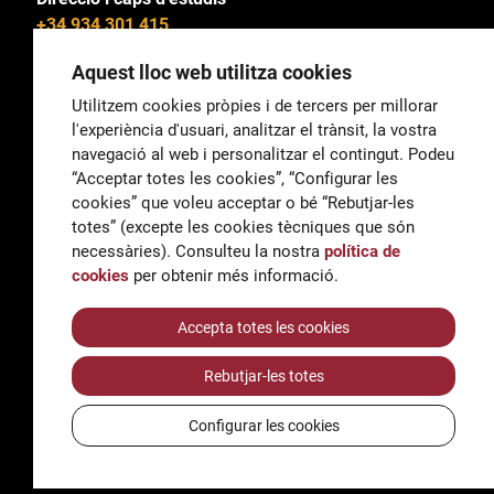
+34 934 301 415
Aquest lloc web utilitza cookies
Utilitzem cookies pròpies i de tercers per millorar
l'experiència d'usuari, analitzar el trànsit, la vostra
General
navegació al web i personalitzar el contingut. Podeu
correu@escoladeltreball.org
“Acceptar totes les cookies”, “Configurar les
cookies” que voleu acceptar o bé “Rebutjar-les
Informació
totes” (excepte les cookies tècniques que són
informacio@escoladeltreball.org
necessàries). Consulteu la nostra
política de
cookies
per obtenir més informació.
Tràmits de secretaria
Accepta totes les cookies
Rebutjar-les totes
Accessibilitat
Avís legal i Política de Privacitat
Configurar les cookies
Política de cookies
Crèdits
© Q5856098H - Institut Escola del Treball de Barcelona