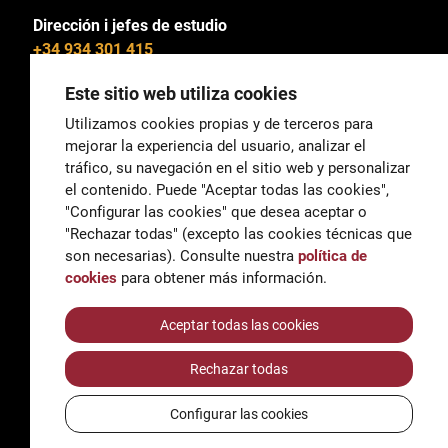
Dirección i jefes de estudio
+34 934 301 415
Este sitio web utiliza cookies
Utilizamos cookies propias y de terceros para
mejorar la experiencia del usuario, analizar el
General
tráfico, su navegación en el sitio web y personalizar
correu@escoladeltreball.org
el contenido. Puede "Aceptar todas las cookies",
"Configurar las cookies" que desea aceptar o
Información
"Rechazar todas" (excepto las cookies técnicas que
informacio@escoladeltreball.org
son necesarias). Consulte nuestra
política de
cookies
para obtener más información.
Trámites de secretaría
Aceptar todas las cookies
Rechazar todas
Accessibilidad
Aviso legal y Política de Privacidad
Configurar las cookies
Política de cookies
Créditos