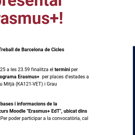
presentar
rasmus+!
 Treball de Barcelona de Cicles
5 a les 23.59 finalitza el
termini
per
programa Erasmus+
per places d'estades a
au Mitjà (KA121-VET) i Grau
s
bases i informacions de la
 curs Moodle "Erasmus+ EdT", ubicat dins
. Per poder participar a la convocatòria, cal