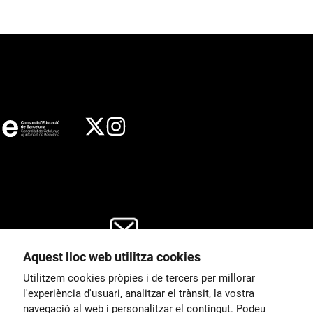
Aquest lloc web utilitza cookies
General
Utilitzem cookies pròpies i de tercers per millorar
00
correu@escoladeltreball.org
l'experiència d'usuari, analitzar el trànsit, la vostra
navegació al web i personalitzar el contingut. Podeu