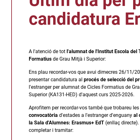
Últim dia per 
candidatura E
A l'atenció de tot
l'alumnat de l'Institut Escola del
Formatius
de Grau Mitjà i Superior:
Ens plau recordar-vos que avui dimecres 26/11/202
presentar candidatura al
procés de selecció del 
l'estranger per alumnat de Cicles Formatius de Gr
Superior (KA131-HED) d'aquest curs 2025-2026.
Aprofitem per recordar-vos també que trobareu le
convocatòria
d'estades a l'estranger d'enguany
al
la Sala d'Alumnes
:
Erasmus+ EdT
(enllaç directe)
completar i tramitar: