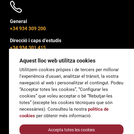
General
+34 934 309 200
Direcció i caps d’estudis
+34 934 301 415
Aquest lloc web utilitza cookies
Utilitzem cookies pròpies i de tercers per millorar
l'experiència d'usuari, analitzar el trànsit, la vostra
General
navegació al web i personalitzar el contingut. Podeu
correu@escoladeltreball.org
“Acceptar totes les cookies”, “Configurar les
cookies” que voleu acceptar o bé “Rebutjar-les
Informació
totes” (excepte les cookies tècniques que són
informacio@escoladeltreball.org
necessàries). Consulteu la nostra
política de
cookies
per obtenir més informació.
Tràmits de secretaria
Accepta totes les cookies