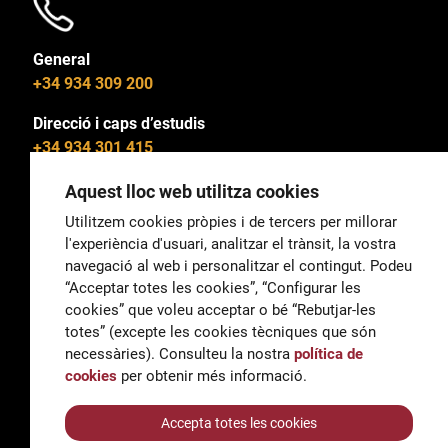
General
+34 934 309 200
Direcció i caps d’estudis
+34 934 301 415
Aquest lloc web utilitza cookies
Utilitzem cookies pròpies i de tercers per millorar
l'experiència d'usuari, analitzar el trànsit, la vostra
General
navegació al web i personalitzar el contingut. Podeu
correu@escoladeltreball.org
“Acceptar totes les cookies”, “Configurar les
cookies” que voleu acceptar o bé “Rebutjar-les
Informació
totes” (excepte les cookies tècniques que són
informacio@escoladeltreball.org
necessàries). Consulteu la nostra
política de
cookies
per obtenir més informació.
Tràmits de secretaria
Accepta totes les cookies