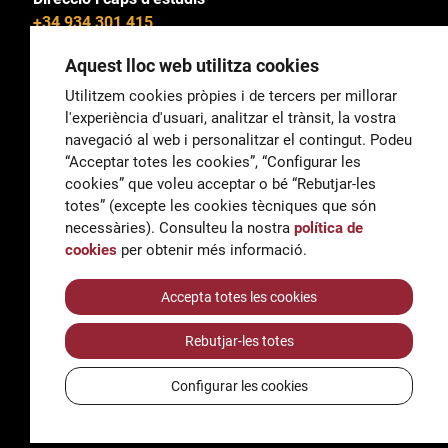
+34 934 301 415
Aquest lloc web utilitza cookies
Utilitzem cookies pròpies i de tercers per millorar
l'experiència d'usuari, analitzar el trànsit, la vostra
General
navegació al web i personalitzar el contingut. Podeu
correu@escoladeltreball.org
“Acceptar totes les cookies”, “Configurar les
cookies” que voleu acceptar o bé “Rebutjar-les
Informació
totes” (excepte les cookies tècniques que són
informacio@escoladeltreball.org
necessàries). Consulteu la nostra
política de
cookies
per obtenir més informació.
Tràmits de secretaria
Accepta totes les cookies
Rebutjar-les totes
Accessibilitat
Avís legal i Política de Privacitat
Configurar les cookies
Política de cookies
Crèdits
© Q5856098H - Institut Escola del Treball de Barcelona