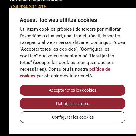
+34 934 301 415
Aquest lloc web utilitza cookies
Utilitzem cookies pròpies i de tercers per millorar
l'experiència d'usuari, analitzar el trànsit, la vostra
General
navegació al web i personalitzar el contingut. Podeu
correu@escoladeltreball.org
“Acceptar totes les cookies”, “Configurar les
cookies” que voleu acceptar o bé “Rebutjar-les
Informació
totes” (excepte les cookies tècniques que són
informacio@escoladeltreball.org
necessàries). Consulteu la nostra
política de
cookies
per obtenir més informació.
Tràmits de secretaria
Accepta totes les cookies
Rebutjar-les totes
Accessibilitat
Avís legal i Política de Privacitat
Configurar les cookies
Política de cookies
Crèdits
© Q5856098H - Institut Escola del Treball de Barcelona