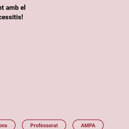
nt amb el
essitis!
ons
Professorat
AMPA