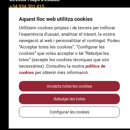
+34 934 301 415
Aquest lloc web utilitza cookies
Utilitzem cookies pròpies i de tercers per millorar
l'experiència d'usuari, analitzar el trànsit, la vostra
General
navegació al web i personalitzar el contingut. Podeu
correu@escoladeltreball.org
“Acceptar totes les cookies”, “Configurar les
cookies” que voleu acceptar o bé “Rebutjar-les
Informació
totes” (excepte les cookies tècniques que són
informacio@escoladeltreball.org
necessàries). Consulteu la nostra
política de
cookies
per obtenir més informació.
Tràmits de secretaria
Accepta totes les cookies
Rebutjar-les totes
Accessibilitat
Avís legal i Política de Privacitat
Configurar les cookies
Política de cookies
Crèdits
© Q5856098H - Institut Escola del Treball de Barcelona