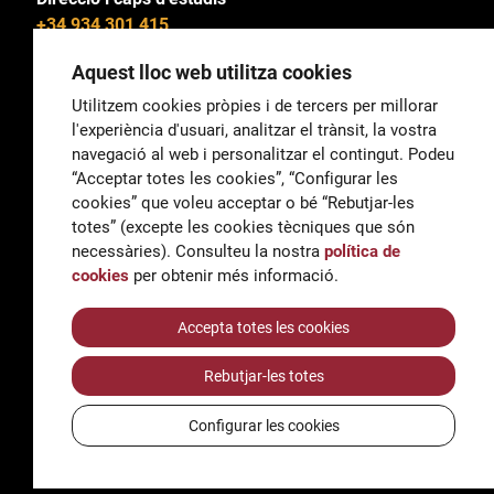
+34 934 301 415
Aquest lloc web utilitza cookies
Utilitzem cookies pròpies i de tercers per millorar
l'experiència d'usuari, analitzar el trànsit, la vostra
General
navegació al web i personalitzar el contingut. Podeu
correu@escoladeltreball.org
“Acceptar totes les cookies”, “Configurar les
cookies” que voleu acceptar o bé “Rebutjar-les
Informació
totes” (excepte les cookies tècniques que són
informacio@escoladeltreball.org
necessàries). Consulteu la nostra
política de
cookies
per obtenir més informació.
Tràmits de secretaria
Accepta totes les cookies
Rebutjar-les totes
Accessibilitat
Avís legal i Política de Privacitat
Configurar les cookies
Política de cookies
Crèdits
© Q5856098H - Institut Escola del Treball de Barcelona