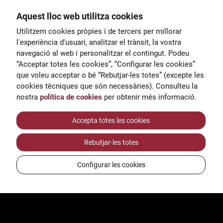
Aquest lloc web utilitza cookies
General
Utilitzem cookies pròpies i de tercers per millorar
00
correu@escoladeltreball.org
l'experiència d'usuari, analitzar el trànsit, la vostra
navegació al web i personalitzar el contingut. Podeu
 d’estudis
Informació
“Acceptar totes les cookies”, “Configurar les cookies”
15
informacio@escoladeltreball.o
que voleu acceptar o bé “Rebutjar-les totes” (excepte les
rg
cookies tècniques que són necessàries). Consulteu la
nostra
política de cookies
per obtenir més informació.
Tràmits de secretaria
Accepta totes les cookies
Rebutjar-les totes
ts
Configurar les cookies