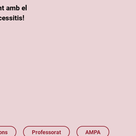
nt amb el
essitis!
ons
Professorat
AMPA