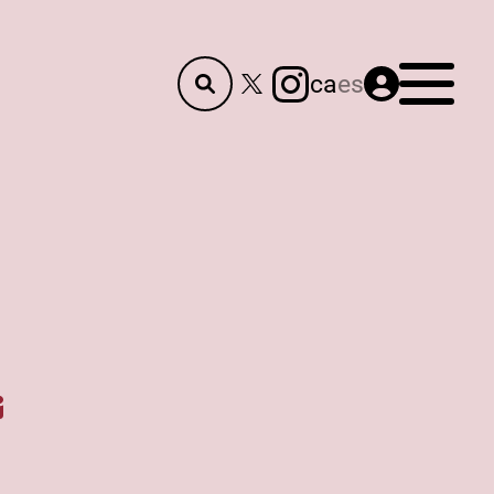
Menú
ca
es